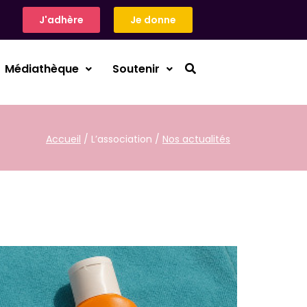
J'adhère
Je donne
Médiathèque
Soutenir
Accueil
/ L’association /
Nos actualités