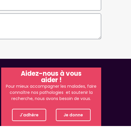
Aidez-nous à vous
aider !
Pour mieux accompagner les malades, faire
connaître nos pathologies et soutenir la
recherche, nous avons besoin de vous.
J'adhère
Je donne