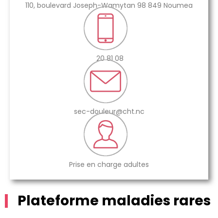
110, boulevard Joseph-Wamytan 98 849 Noumea
20 81 08
sec-douleur@cht.nc
Prise en charge adultes
Plateforme maladies rares