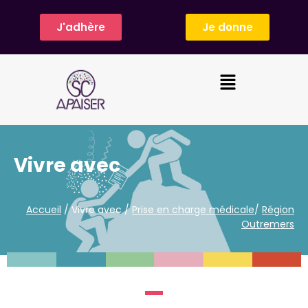
J'adhère
Je donne
Vivre avec
Accueil
/ Vivre avec /
Prise en charge médicale
/
Région
Outremers