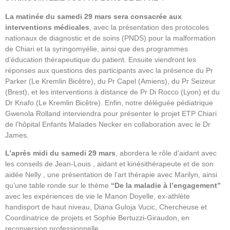
La matinée du samedi 29 mars sera consacrée aux
interventions médicales
, avec la présentation des protocoles
nationaux de diagnostic et de soins (PNDS) pour la malformation
de Chiari et la syringomyélie, ainsi que des programmes
d’éducation thérapeutique du patient. Ensuite viendront les
réponses aux questions des participants avec la présence du Pr
Parker (Le Kremlin Bicêtre), du Pr Capel (Amiens), du Pr Seizeur
(Brest), et les interventions à distance de Pr Di Rocco (Lyon) et du
Dr Knafo (Le Kremlin Bicêtre). Enfin, notre déléguée pédiatrique
Gwenola Rolland interviendra pour présenter le projet ETP Chiari
de l’hôpital Enfants Malades Necker en collaboration avec le Dr
James.
L’après midi du samedi 29 mars
, abordera le rôle d’aidant avec
les conseils de Jean-Louis , aidant et kinésithérapeute et de son
aidée Nelly , une présentation de l’art thérapie avec Marilyn, ainsi
qu’une table ronde sur le thème
“De la maladie à l’engagement”
avec les expériences de vie le Manon Doyelle, ex-athlète
handisport de haut niveau, Diana Guloja Vucic, Chercheuse et
Coordinatrice de projets et Sophie Bertuzzi-Giraudon, en
reconversion professionnelle.