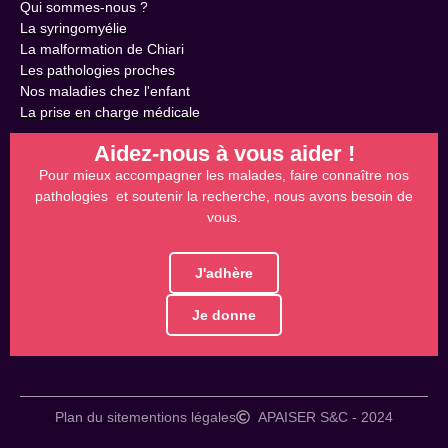
Qui sommes-nous ?
La syringomyélie
La malformation de Chiari
Les pathologies proches
Nos maladies chez l'enfant
La prise en charge médicale
Aidez-nous à vous aider !
Pour mieux accompagner les malades, faire connaître nos
pathologies et soutenir la recherche, nous avons besoin de
vous.
J'adhère
Je donne
Plan du site
mentions légales
APAISER S&C - 2024