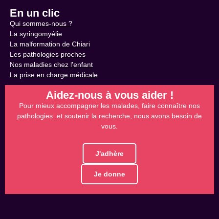
En un clic
Qui sommes-nous ?
La syringomyélie
La malformation de Chiari
Les pathologies proches
Nos maladies chez l'enfant
La prise en charge médicale
Aidez-nous à vous aider !
Pour mieux accompagner les malades, faire connaître nos
pathologies et soutenir la recherche, nous avons besoin de
vous.
J'adhère
Je donne