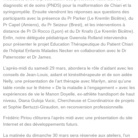
diagnostic et de soins (PNDS) pour la malformation de Chiari et la
syringomyélie. Ensuite viendront les réponses aux questions des
participants avec la présence du Pr Parker (Le Kremlin Bicêtre), du
Pr Capel (Amiens), du Pr Seizeur (Brest), et les interventions à
distance de Pr Di Rocco (Lyon) et du Dr Knafo (Le Kremlin Bicêtre).
Enfin, notre déléguée pédiatrique Gwenola Rolland interviendra
pour présenter le projet Education Thérapeutique du Patient Chiari
de l’hôpital Enfants Malades Necker en collaboration avec le Dr
Paternoster et Dr James.
L’après-midi du samedi 29 mars, abordera le rôle d’aidant avec les
conseils de Jean-Louis, aidant et kinésithérapeute et de son aidée
Nelly, une présentation de l’art thérapie avec Marilyn, ainsi qu’une
table ronde sur le thème « De la maladie à l’engagement » avec les
expériences de vie le Manon Doyelle, ex-athlète handisport de haut
niveau, Diana Guloja Vucic, Chercheuse et Coordinatrice de projets
et Sophie Bertuzzi-Giraudon, en reconversion professionnelle.
Frédéric Piriou clôturera l’après midi avec une présentation du site
Internet et des développements futurs.
La matinée du dimanche 30 mars sera réservée aux ateliers, l’un