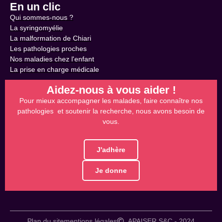
En un clic
Qui sommes-nous ?
La syringomyélie
La malformation de Chiari
Les pathologies proches
Nos maladies chez l'enfant
La prise en charge médicale
Aidez-nous à vous aider !
Pour mieux accompagner les malades, faire connaître nos
pathologies et soutenir la recherche, nous avons besoin de
vous.
J'adhère
Je donne
Plan du site
mentions légales
APAISER S&C - 2024