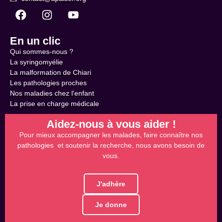
En un clic
Qui sommes-nous ?
La syringomyélie
La malformation de Chiari
Les pathologies proches
Nos maladies chez l'enfant
La prise en charge médicale
Aidez-nous à vous aider !
Pour mieux accompagner les malades, faire connaître nos
pathologies et soutenir la recherche, nous avons besoin de
vous.
J'adhère
Je donne