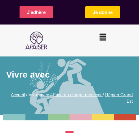
J'adhère
Je donne
Vivre avec
Accueil
/ Vivre avec /
Prise en charge médicale
/
Région Grand
Est