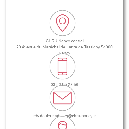
CHRU Nancy central
29 Avenue du Maréchal de Lattre de Tassigny 54000
Nancy
03 83 85 22 56
rdv.douleur.adultes@chru-nancy.fr